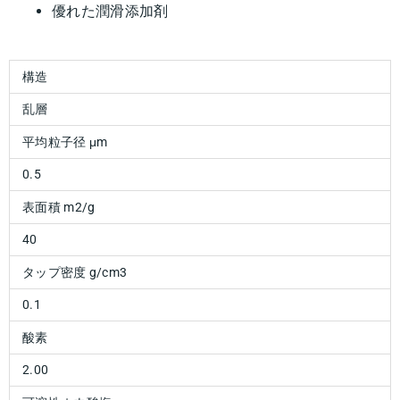
優れた潤滑添加剤
構造
乱層
平均粒子径 μm
0.5
表面積 m2/g
40
タップ密度 g/cm3
0.1
酸素
2.00