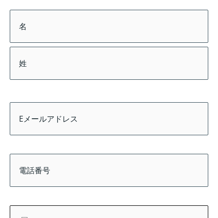
名
前
*
E
メ
ー
ル
ア
電
ド
話
レ
番
ス
号
*
*
国