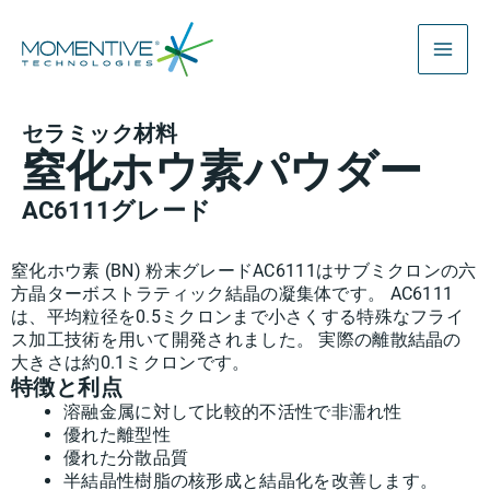
内
容
を
ス
セラミック材料
キ
窒化ホウ素パウダー
ッ
プ
AC6111グレード
窒化ホウ素 (BN) 粉末グレードAC6111はサブミクロンの六
方晶ターボストラティック結晶の凝集体です。 AC6111
は、平均粒径を0.5ミクロンまで小さくする特殊なフライ
ス加工技術を用いて開発されました。 実際の離散結晶の
大きさは約0.1ミクロンです。
特徴と利点
溶融金属に対して比較的不活性で非濡れ性
優れた離型性
優れた分散品質
半結晶性樹脂の核形成と結晶化を改善します。