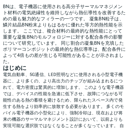
BNは、電子機器に使用される高分子サーマルマネジメン
ト材料の電気絶縁性を維持しながら熱伝導性を改善するた
めの最も魅力的なフィラーの一つです。 凝集BN粒子は、
鱗片結晶BN粉末よりもはるかに優れた等方的熱性能を示
します。 ここでは、複合材料の最終的な熱性能にとって
重要な凝集BNのモルフォロジーに対する配合条件の影響
について研究しています。 同じ割合の凝集BNを充填した
ポリマーコンポジットの最終的な熱伝導率は、配合条件に
よって4倍もの差が生じる可能性があることが示されまし
た。
はじめに
電気自動車、5G通信、LED照明などに使用される小型電子機
器に、より多くの、より高出力のチップが組み込まれるにつ
れて、電力密度は驚異的に増加します。 このような電子機器
では、デバイスの性能を急速に低下させ、故障につながる可
能性のある熱の蓄積を避けるため、限られたスペース内で発
生する熱をより効率的に放散する必要があります。 多くのモ
バイル電子機器の小型化により、強制冷却は、現在および将
来の機器のサーマルマネジメント設計において、以前よりも
実現可能な選択肢ではなくなることが多くなっています。 自