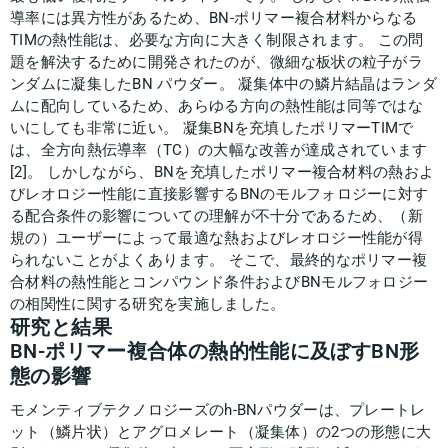
導率には異方性があるため、BN-ポリマー複合材料からなる
TIMの熱性能は、必要な方向に大きく制限されます。 この問
題を解決するために開発されたのが、微細な板状の粒子がラ
ンダムに凝集したBN パウダー。 凝集体中の鱗片結晶はランダ
ムに配向しているため、あらゆる方向の熱性能は同等ではな
いにしても非常に近い。 凝集BNを充填したポリマーTIMで
は、全方向熱伝導率（TC）の大幅な改善が達成されています
[2]。 しかしながら、BNを充填したポリマー複合材料の熱およ
びレオロジー性能に直接影響するBNのモルフォロジーに対す
る配合条件の影響についての理解が不十分であるため、（新
規の）ユーザーによって最適な熱およびレオロジー性能が得
られないことがよくあります。 そこで、最終的なポリマー複
合材料の熱性能とコンパウンド条件およびBNモルフォロジー
の相関性に関する研究を実施しました。
研究と結果
BN-ポリマー複合体の熱的性能に及ぼすBN形
態の影響
モメンティブテクノロジーズのh-BNパウダーは、プレートレ
ット（鱗片状）とアグロメレート（凝集体）の2つの形態に大