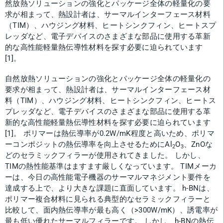
然放熱ソリューションの強化とパッケージ全体の軽量化の要
求が相まって、熱設計者は、サーマルインターフェース材料
（TIM）、ハウジング材料、ヒートシンクフィン、ヒートスプ
レッダなど、電子デバイスのさまざまな部品に使用する革新
的な高性能軽量熱伝導性材料を探す必要に迫られています
[1]。
自然放熱ソリューションの強化とパッケージ全体の軽量化の
要求が相まって、熱設計者は、サーマルインターフェース材
料（TIM）、ハウジング材料、ヒートシンクフィン、ヒートス
プレッダなど、電子デバイスのさまざまな部品に使用する革
新的な高性能軽量熱伝導性材料を探す必要に迫られています
[1]。 ポリマーは熱伝導率が0.2W/mK程度と高いため、ポリマ
ーコンポジットの熱伝導率を向上させるためにAl
O
、ZnOな
2
3
どのセラミックフィラーが使用されてきました。 しかし、
TIMの熱性能基準はますます厳しくなっています。 TIMメーカ
ーは、今日の高性能電子機器のサーマルマネジメント要件を
達成する上で、より大きな課題に直面しています。 h-BNは、
ポリマー複合材料に見られる典型的なセラミックフィラーと
比較して、面内熱伝導率が最も高く（>300W/mK）、誘電率が
最も低い優れたサーマルフィラーです。 しかし、h-BNの熱伝