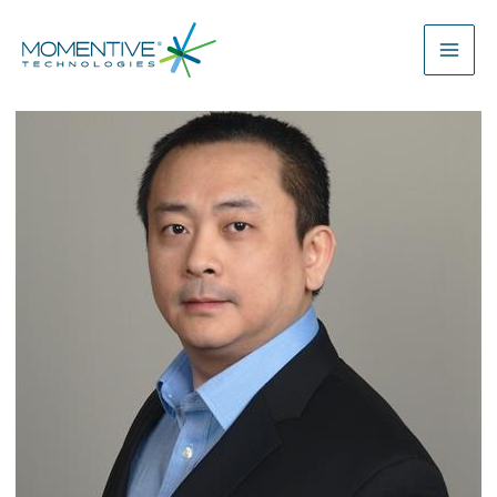
内
容
を
ス
キ
ッ
プ