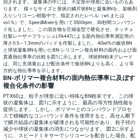
別されます。 凝集体の中には、不定形や球形に近いものもあ
ります。 様々なサイズと形状の鱗片状BNと凝集BNを、架橋剤
入りシリコーン樹脂中で、指定されたレベル（wt.または
vol.%）で、SpeedMixerを用いて3500rpm、30秒間コンパウン
ド化しました。 この混合物を圧縮金型で硬化させ、ネッチェ
社製レーザーフラッシュLFA447による面内熱伝導率測定用の
厚さ0.5～1.3mmのパッドを作製しました。 40wt%の板状BN
と球状凝集BNを用いたBN-シリコーン複合材料の面内および面
貫通熱伝導率の比較を図1に示します。 球状BN粉末グレード
は、同じ充填量および配合条件で板状BNよりも高く、より等
方的な熱伝導率を示します。
BN-ポリマー複合材料の面内熱伝導率に及ぼす
複合化条件の影響
PTX60は、粒子が球形に近い特殊なBN粉末です。 この球
状の凝集体は、図1に示すように、最高の等方性熱性能を
提供します。 しかし、ポリマーとのコンパウンドプロセ
スで積極的なコンパウンド条件を使用すると、高せん断下
で鱗片結晶の凝集体が破壊される可能性があり、粒子径の
減少や球状の凝集体の消失につながります。 図2に示すよ
うに、スピードミキサーでシリコーンを配合した場合、配