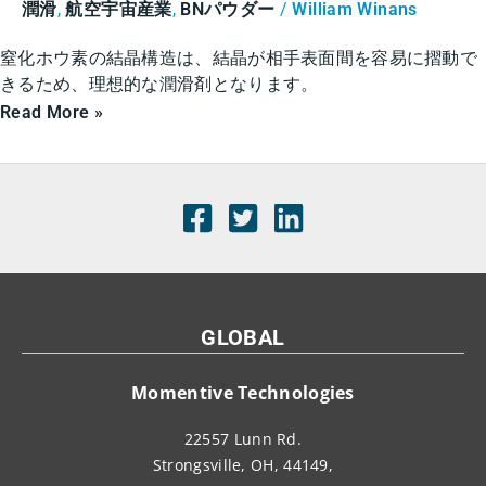
ホ
潤滑
,
航空宇宙産業
,
BNパウダー
/
William Winans
ウ
窒化ホウ素の結晶構造は、結晶が相手表面間を容易に摺動で
素
きるため、理想的な潤滑剤となります。
Read More »
GLOBAL
Momentive Technologies
22557 Lunn Rd.
Strongsville, OH, 44149,