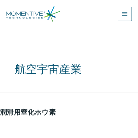
内
容
を
ス
キ
ッ
プ
航空宇宙産業
潤
滑
潤滑用窒化ホウ素
用
窒
化