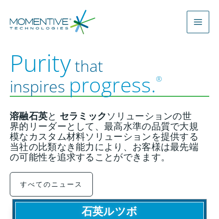
内
容
を
ス
Purity
that
キ
ッ
progress.
®
inspires
プ
溶融石英
と
セラミック
ソリューションの世
界的リーダーとして、最高水準の品質で大規
模なカスタム材料ソリューションを提供する
当社の比類なき能力により、お客様は最先端
の可能性を追求することができます。
すべてのニュース
石英ルツボ